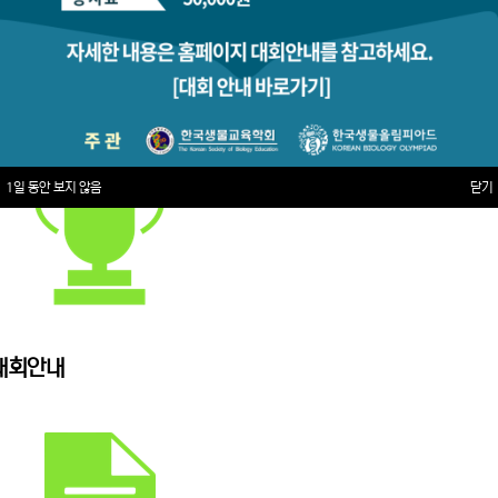
1일 동안 보지 않음
닫기
대회안내