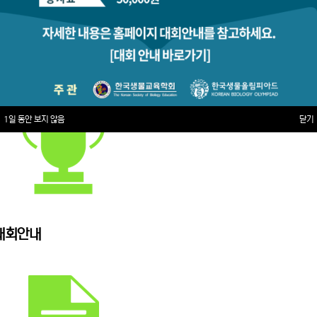
1일 동안 보지 않음
닫기
대회안내