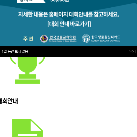
1일 동안 보지 않음
닫기
대회안내