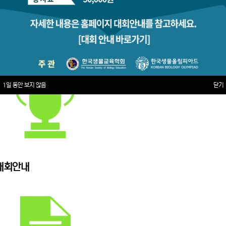
1일 동안 보지 않음
닫기
대회안내