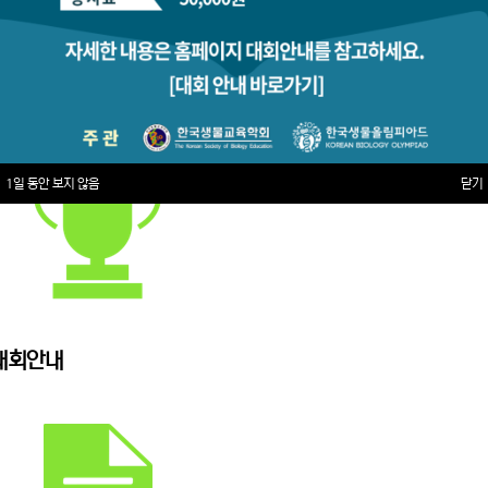
1일 동안 보지 않음
닫기
대회안내