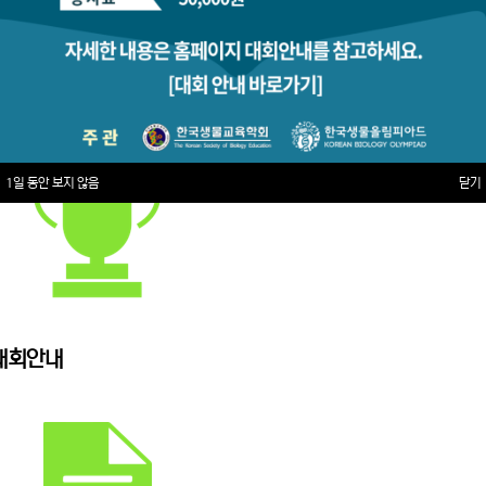
1일 동안 보지 않음
닫기
대회안내