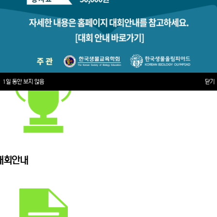
1일 동안 보지 않음
닫기
대회안내