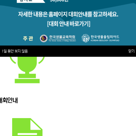
1일 동안 보지 않음
닫기
대회안내