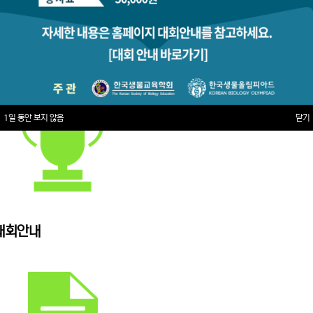
1일 동안 보지 않음
닫기
대회안내