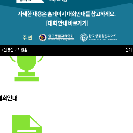
1일 동안 보지 않음
닫기
대회안내