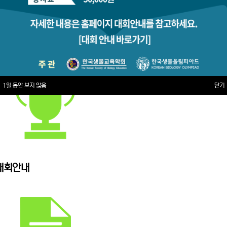
1일 동안 보지 않음
닫기
대회안내