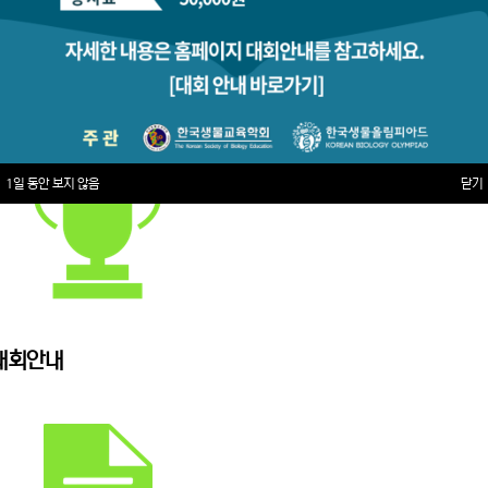
1일 동안 보지 않음
닫기
대회안내