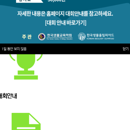
1일 동안 보지 않음
닫기
대회안내