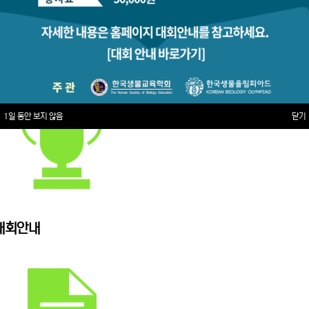
1일 동안 보지 않음
닫기
대회안내