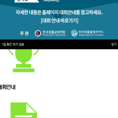
1일 동안 보지 않음
닫기
대회안내