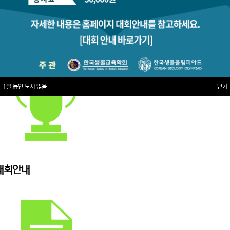
1일 동안 보지 않음
닫기
대회안내