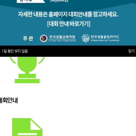
1일 동안 보지 않음
닫기
대회안내