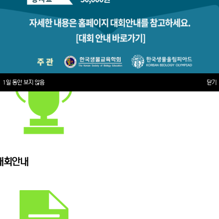
1일 동안 보지 않음
닫기
대회안내