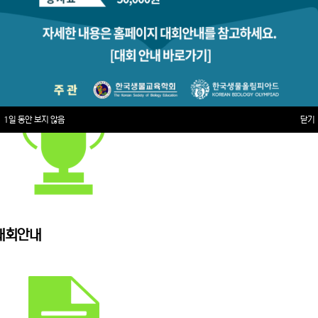
1일 동안 보지 않음
닫기
대회안내