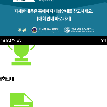
1일 동안 보지 않음
닫기
대회안내