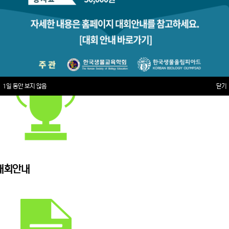
1일 동안 보지 않음
닫기
대회안내