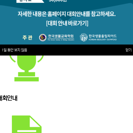
1일 동안 보지 않음
닫기
대회안내