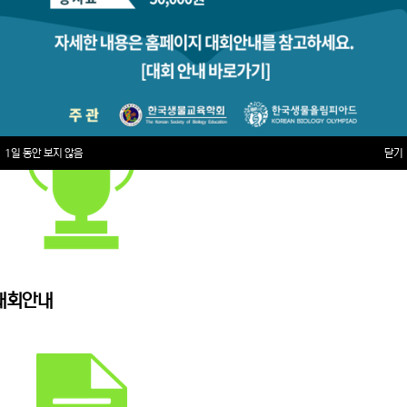
1일 동안 보지 않음
닫기
대회안내