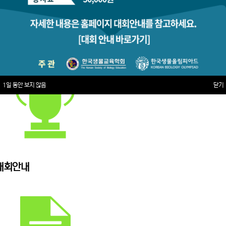
1일 동안 보지 않음
닫기
대회안내