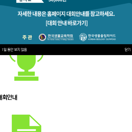
1일 동안 보지 않음
닫기
대회안내