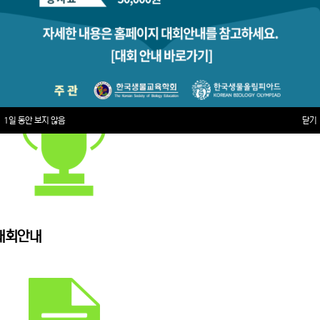
1일 동안 보지 않음
닫기
대회안내