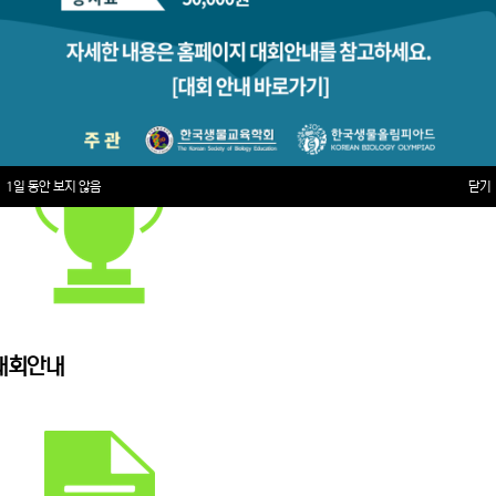
1일 동안 보지 않음
닫기
대회안내