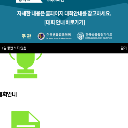
1일 동안 보지 않음
닫기
대회안내