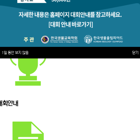
1일 동안 보지 않음
닫기
대회안내