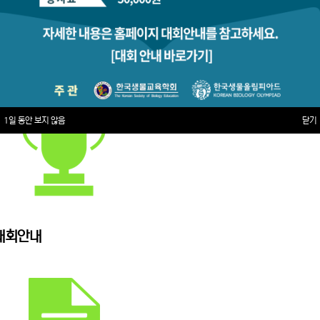
1일 동안 보지 않음
닫기
대회안내