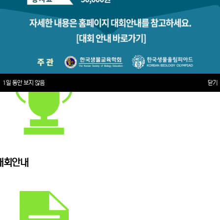
1일 동안 보지 않음
닫기
대회안내