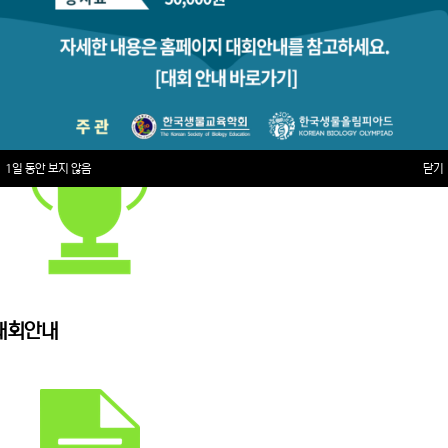
1일 동안 보지 않음
닫기
대회안내